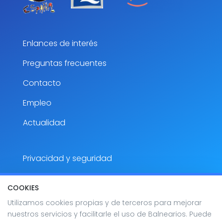
Enlances de interés
Preguntas frecuentes
Contacto
Empleo
Actualidad
Privacidad y seguridad
Aviso Legal
COOKIES
Accesibilidad
Utilizamos cookies propias y de terceros para mejorar
nuestros servicios y facilitarle el uso de Balnearios. Puede
Mapa del sitio