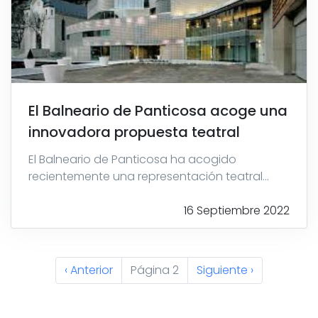
El Balneario de Panticosa acoge una
innovadora propuesta teatral
El Balneario de Panticosa ha acogido
recientemente una representación teatral...
16 Septiembre 2022
Paginación
Página
‹ Anterior
Página 2
Siguiente
Siguiente ›
anterior
página