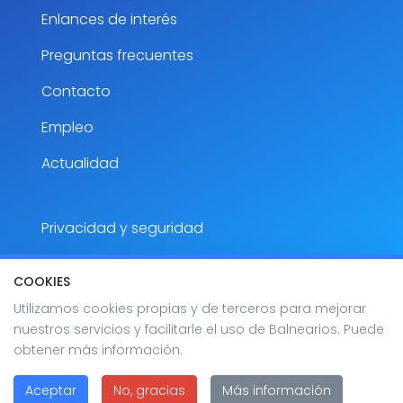
Enlances de interés
Preguntas frecuentes
Contacto
Empleo
Actualidad
Privacidad y seguridad
Aviso Legal
COOKIES
Accesibilidad
Utilizamos cookies propias y de terceros para mejorar
nuestros servicios y facilitarle el uso de Balnearios. Puede
Mapa del sitio
obtener más información.
Aceptar
No, gracias
Más información
2026 Balnearios