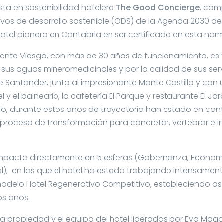
sta en sostenibilidad hotelera
The Good Concierge
, co
ivos de desarrollo sostenible (ODS) de la Agenda 2030 d
hotel pionero en Cantabria en ser certificado en esta nor
Puente Viesgo, con más de 30 años de funcionamiento, es 
, sus aguas mineromedicinales y por la calidad de sus serv
e Santander, junto al impresionante Monte Castillo y con
y el balneario, la cafetería El Parque y restaurante El Jardí
orio, durante estos años de trayectoria han estado en con
oceso de transformación para concretar, vertebrar e im
impacta directamente en 5 esferas (Gobernanza, Economí
l), en las que el hotel ha estado trabajando intensament
modelo Hotel Regenerativo Competitivo, estableciendo así
os años.
 la propiedad y el equipo del hotel liderados por Eva Maga