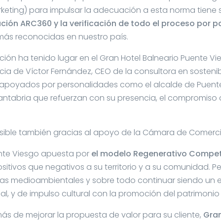
keting) para impulsar la adecuación a esta norma tiene
ación ARC360 y la verificación de todo el proceso por p
más reconocidas en nuestro país.
ación ha tenido lugar en el Gran Hotel Balneario Puente Vie
cia de Víctor Fernández, CEO de la consultora en sosteni
apoyados por personalidades como el alcalde de Puente 
ntabria que refuerzan con su presencia, el compromiso de
osible también gracias al apoyo de la Cámara de Comerc
ente Viesgo apuesta por
el modelo Regenerativo Compet
itivos que negativos a su territorio y a su comunidad. P
icas medioambientales y sobre todo continuar siendo un
rial, y de impulso cultural con la promoción del patrimonio d
s de mejorar la propuesta de valor para su cliente,
Gran