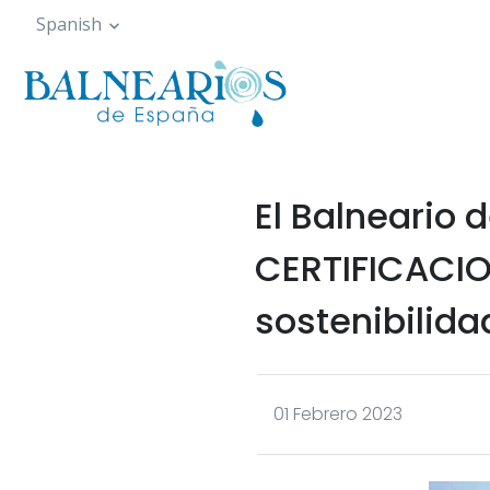
Pasar
Spanish
al
contenido
principal
El Balneario 
CERTIFICACIO
sostenibilida
01 Febrero 2023