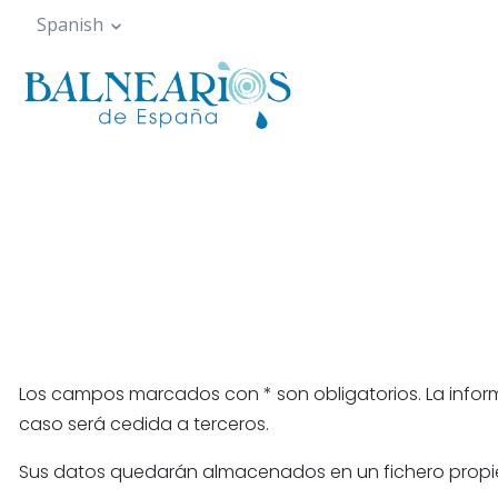
Pasar
Spanish
al
contenido
principal
Los campos marcados con * son obligatorios. La informa
caso será cedida a terceros.
Sus datos quedarán almacenados en un fichero propied