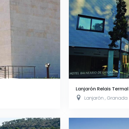
Lanjarón Relais Termal
Lanjarón
,
Granada