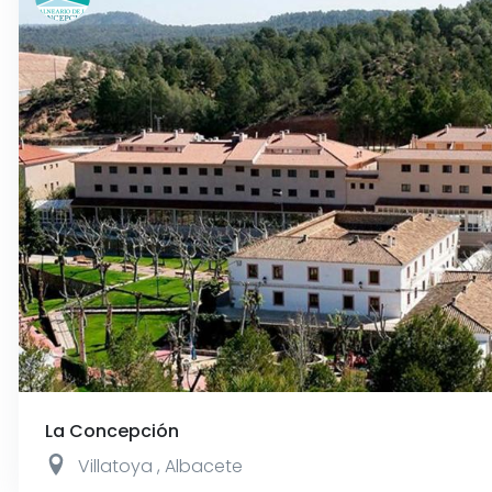
La Concepción
Villatoya
,
Albacete