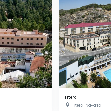
Fitero
Fitero
,
Navarra