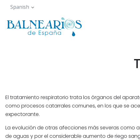
Pasar
Spanish
al
contenido
principal
T
El tratamiento respiratorio trata los órganos del aparat
como procesos catarrales comunes, en los que se acele
expectorante.
La evolución de otras afecciones más severas como asma, l
de aguas y por el considerable aumento de riego sang