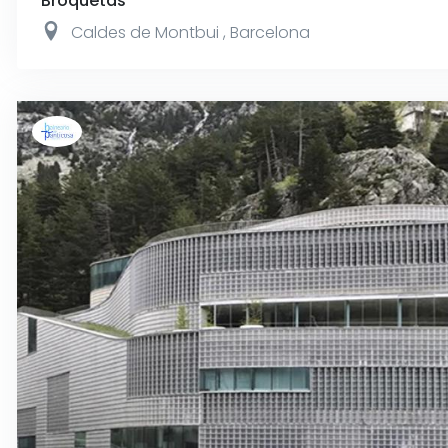
Broquetas
Caldes de Montbui
,
Barcelona