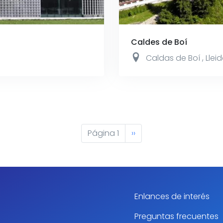
Caldes de Boí
Caldas de Boí
,
Llei
Página 1
Siguiente
››
página
Enlances de interés
Preguntas frecuentes