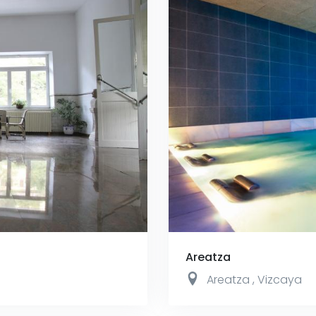
Areatza
Areatza
,
Vizcaya