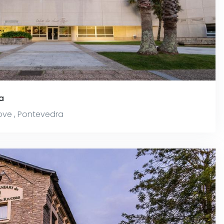
ja
rove
,
Pontevedra