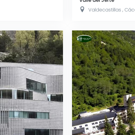
Valle del Jerte
Valdecastillas
,
Các