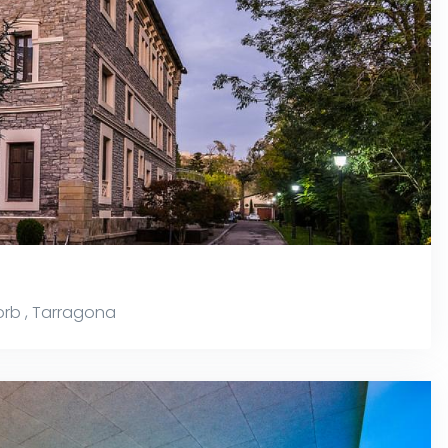
orb
,
Tarragona