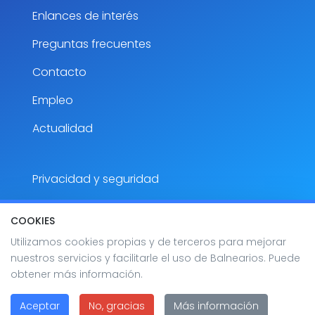
Enlances de interés
Preguntas frecuentes
Contacto
Empleo
Actualidad
Privacidad y seguridad
Aviso Legal
COOKIES
Accesibilidad
Utilizamos cookies propias y de terceros para mejorar
nuestros servicios y facilitarle el uso de Balnearios. Puede
Mapa del sitio
obtener más información.
Aceptar
No, gracias
Más información
2026 Balnearios