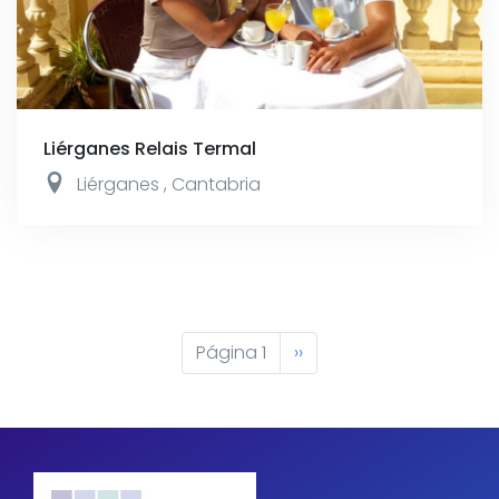
Liérganes Relais Termal
Liérganes
,
Cantabria
Paginación
Página 1
Siguiente
››
página