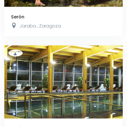
Serón
Jaraba
,
Zaragoza