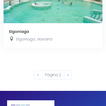
Elgorriaga
Elgorriaga
,
Navarra
Paginación
Página
‹‹
Página 2
Siguiente
››
anterior
página