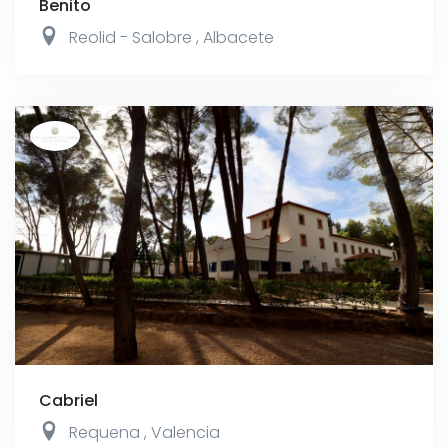
Benito
Reolid - Salobre
,
Albacete
Cabriel
Requena
,
Valencia