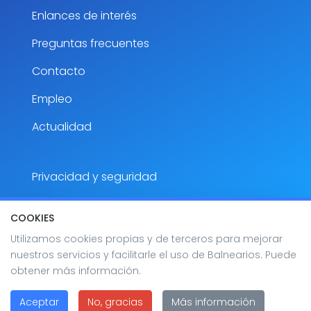
Enlances de interés
Preguntas frecuentes
Contacto
Empleo
Actualidad
Privacidad y seguridad
Aviso Legal
COOKIES
Accesibilidad
Utilizamos cookies propias y de terceros para mejorar
nuestros servicios y facilitarle el uso de Balnearios. Puede
Mapa del sitio
obtener más información.
Aceptar
No, gracias
Más información
2026 Balnearios