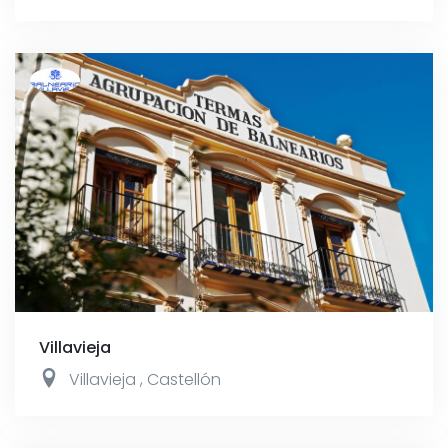
Villavieja
Villavieja
,
Castellón