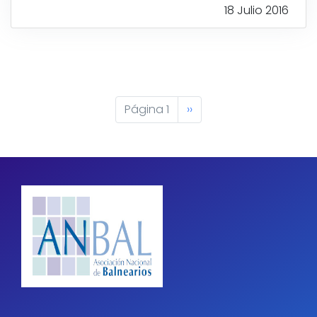
18 Julio 2016
Paginación
Página 1
Siguiente
››
página