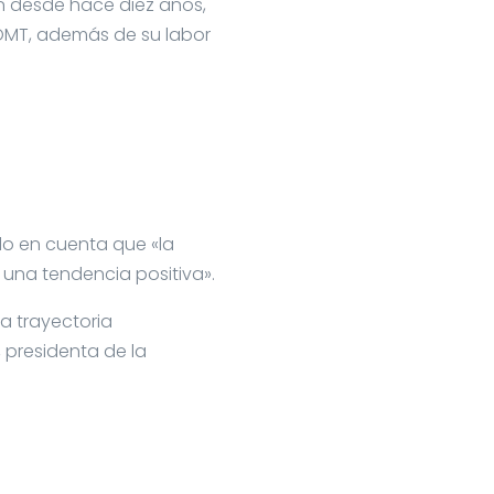
ón desde hace diez años,
 OMT, además de su labor
do en cuenta que «la
na tendencia positiva».
a trayectoria
, presidenta de la