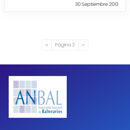
30 Septiembre 2013
Paginación
Página
‹‹
Página 2
Siguiente
››
anterior
página