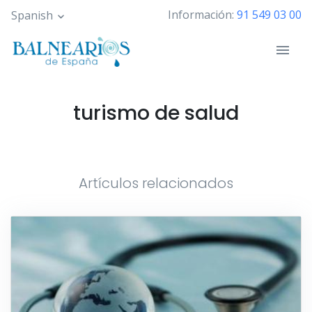
Pasar
Información:
91 549 03 00
Spanish
al
contenido
principal
turismo de salud
Artículos relacionados