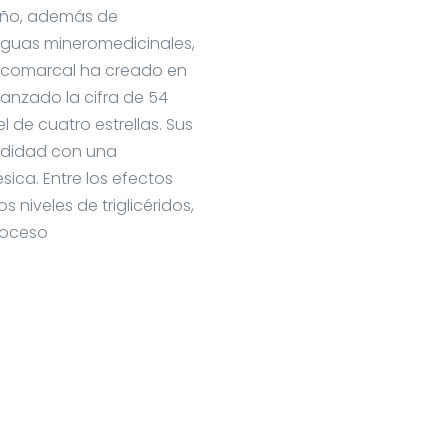
año, además de
 aguas mineromedicinales,
 y comarcal ha creado en
canzado la cifra de 54
 de cuatro estrellas. Sus
ndidad con una
ca. Entre los efectos
 niveles de triglicéridos,
proceso