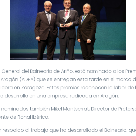
r General del Balneario de Ariño, está nominado a los Pre
de Aragón (ADEA) que se entregan esta tarde en el marco 
elebra en Zaragoza. Estos premios reconocen la labor de 
se desarrolla en una empresa radicada en Aragón.
n nominados también Mikel Montserrat, Director de Preters
nte de Ronal Ibérica.
respaldo al trabajo que ha desarrollado el Balneario, qu