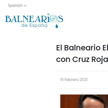
Pasar
Spanish
al
contenido
principal
El Balneario 
con Cruz Roj
15 Febrero 2021