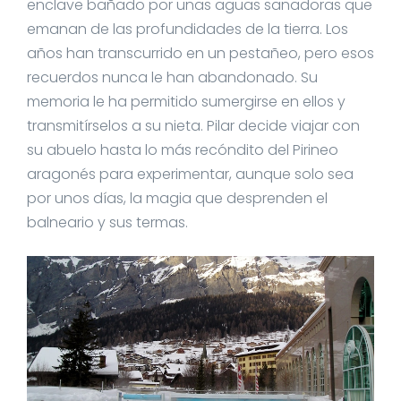
enclave bañado por unas aguas sanadoras que
emanan de las profundidades de la tierra. Los
años han transcurrido en un pestañeo, pero esos
recuerdos nunca le han abandonado. Su
memoria le ha permitido sumergirse en ellos y
transmitírselos a su nieta. Pilar decide viajar con
su abuelo hasta lo más recóndito del Pirineo
aragonés para experimentar, aunque solo sea
por unos días, la magia que desprenden el
balneario y sus termas.