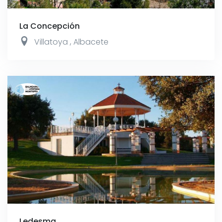
La Concepción
Villatoya
,
Albacete
Ledesma