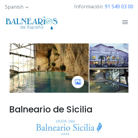
Pasar
Información:
91 549 03 00
Spanish
al
contenido
principal
Balneario de
Sicilia