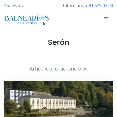
Pasar
Información:
91 549 03 00
Spanish
al
contenido
principal
Serón
Artículos relacionados