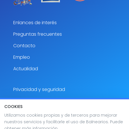
Enlances de interés
Preguntas frecuentes
Contacto
Empleo
Actualidad
Privacidad y seguridad
Aviso Legal
COOKIES
Accesibilidad
Utilizamos cookies propias y de terceros para mejorar
nuestros servicios y facilitarle el uso de Balnearios. Puede
Mapa del sitio
obtener más información.