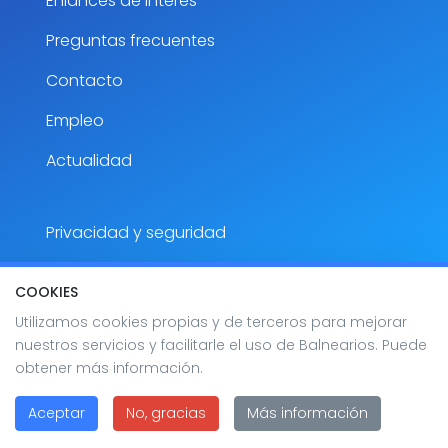
Enlances de interés
Preguntas frecuentes
Contacto
Empleo
Actualidad
Privacidad y seguridad
Aviso Legal
COOKIES
Accesibilidad
Utilizamos cookies propias y de terceros para mejorar
nuestros servicios y facilitarle el uso de Balnearios. Puede
Mapa del sitio
obtener más información.
Aceptar
No, gracias
Más información
2026 Balnearios