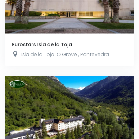
Eurostars Isla de la Toja
Isla de la Toja-O Grove
,
Pontevedra