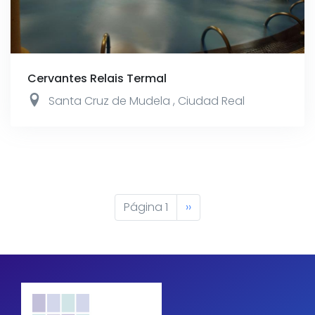
Cervantes Relais Termal
Santa Cruz de Mudela
,
Ciudad Real
Paginación
Página 1
Siguiente
››
página