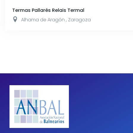
Termas Pallarés Relais Termal
Alhama de Aragón
,
Zaragoza
Paginación