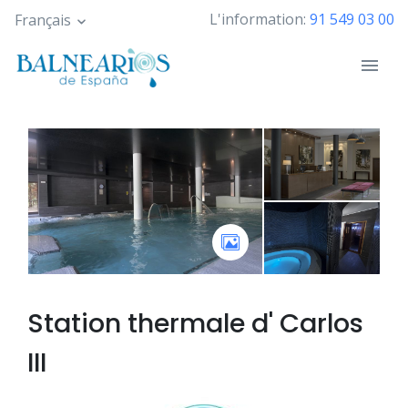
Skip
L'information:
91 549 03 00
Français
to
main
content
Station thermale d'
Carlos
III