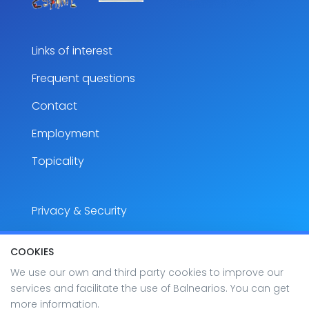
Links of interest
Frequent questions
Contact
Employment
Topicality
Privacy & Security
Legal notice
COOKIES
Accesibility
We use our own and third party cookies to improve our
services and facilitate the use of Balnearios. You can get
Site map
more information.