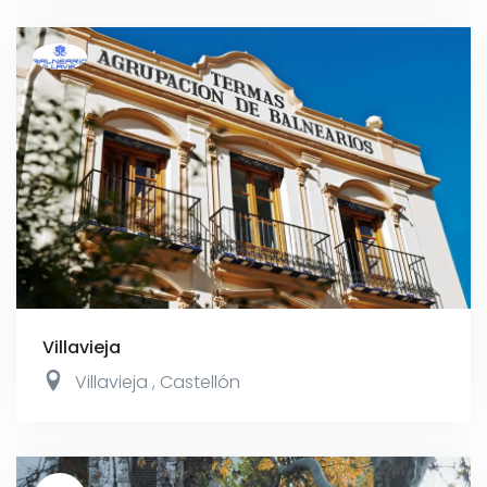
Villavieja
Villavieja
,
Castellón