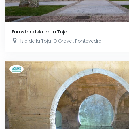
Eurostars Isla de la Toja
Isla de la Toja-O Grove
,
Pontevedra