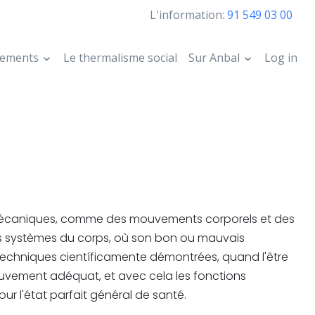
L'information:
91 549 03 00
itements
Le thermalisme social
Sur Anbal
Log in
ns mécaniques, comme des mouvements corporels et des
les systèmes du corps, où son bon ou mauvais
 techniques científicamente démontrées, quand l'être
ouvement adéquat, et avec cela les fonctions
r l'état parfait général de santé.