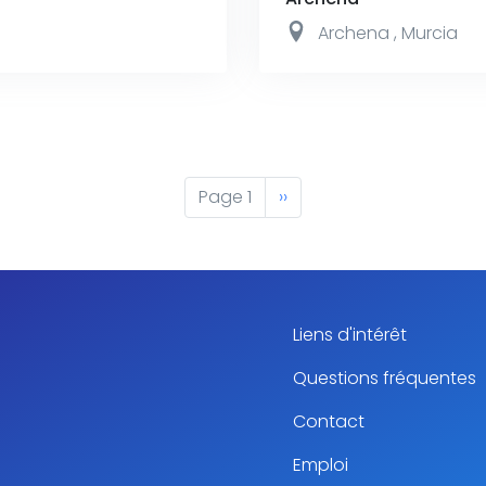
Archena
,
Murcia
Page 1
Next
››
page
Liens d'intérêt
Questions fréquentes
Contact
Emploi