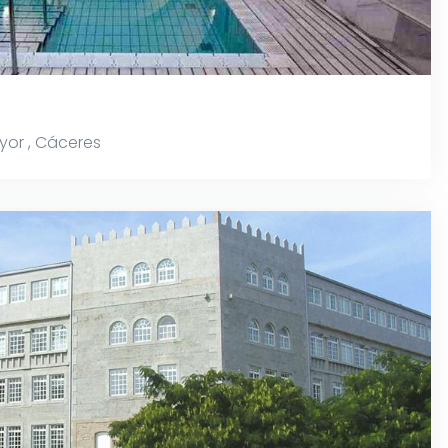
yor
,
Cáceres