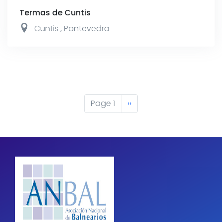
Termas de Cuntis
Cuntis
,
Pontevedra
Pagination
Page 1
Next
››
page