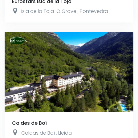
Eurostars Isla de la Toja
Isla de la Toja-O Grove
,
Pontevedra
Caldes de Boí
Caldas de Boí
,
Lleida