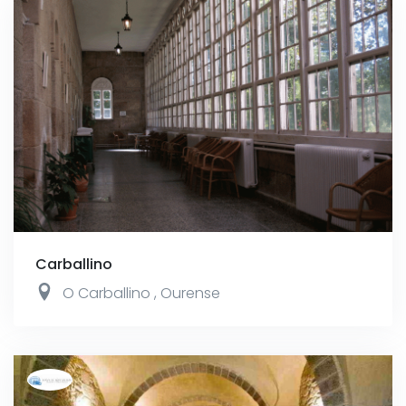
Carballino
O Carballino
,
Ourense