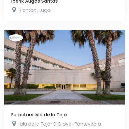
Iberik Augas Santas
Pantón
,
Lugo
Eurostars Isla de la Toja
Isla de la Toja-O Grove
,
Pontevedra