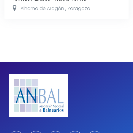
Alhama de Aragón
,
Zaragoza
Pagination