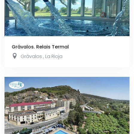
Grávalos. Relais Termal
Grávalos
,
La Rioja