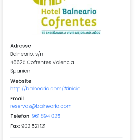
Adresse
Balneario, s/n
46625
Cofrentes
Valencia
Spanien
Website
http://balneario.com/#inicio
Email
reservas@balneario.com
Telefon
:
961 894 025
Fax
:
902 521 121