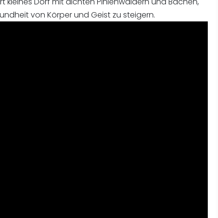
t kleines Dorf mit dichten Pinienwäldern und Bächen,
ndheit von Körper und Geist zu steigern.