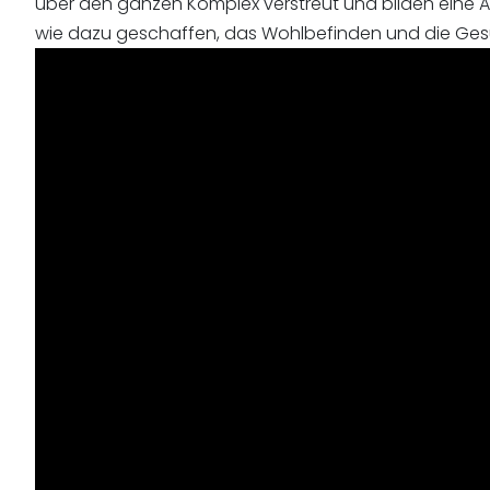
über den ganzen Komplex verstreut und bilden eine Ar
wie dazu geschaffen, das Wohlbefinden und die Gesu