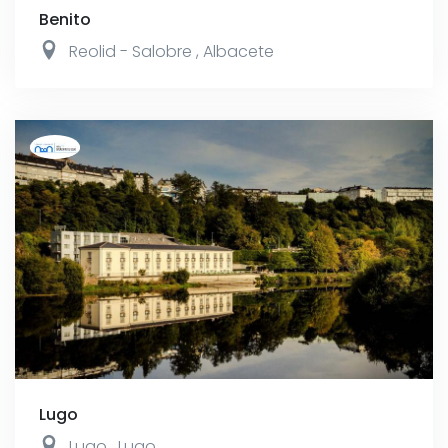
Benito
Reolid - Salobre
,
Albacete
Lugo
Lugo
,
Lugo