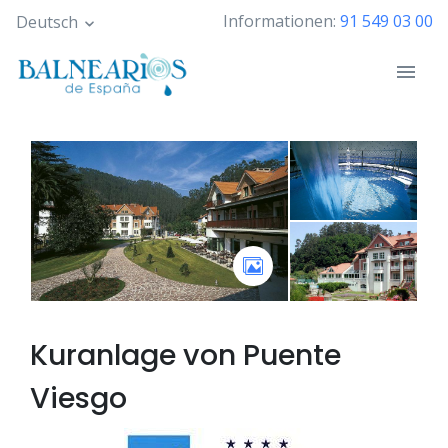
Skip
Informationen:
91 549 03 00
Deutsch
to
main
content
Kuranlage von
Puente
Viesgo