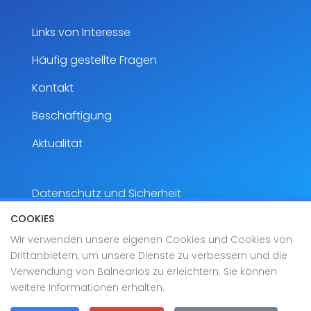
Links von Interesse
Häufig gestellte Fragen
Kontakt
Beschäftigung
Aktualität
Datenschutz und Sicherheit
COOKIES
Rechtlicher Hinweis
Wir verwenden unsere eigenen Cookies und Cookies von
Zugänglichkeit
Drittanbietern, um unsere Dienste zu verbessern und die
Verwendung von Balnearios zu erleichtern. Sie können
Sitemap
weitere Informationen erhalten.