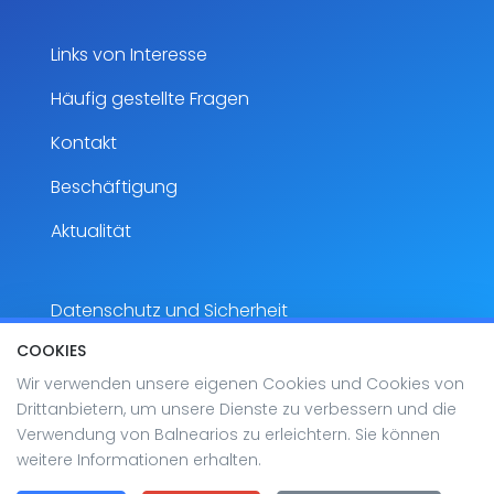
Links von Interesse
Häufig gestellte Fragen
Kontakt
Beschäftigung
Aktualität
Datenschutz und Sicherheit
COOKIES
Rechtlicher Hinweis
Wir verwenden unsere eigenen Cookies und Cookies von
Zugänglichkeit
Drittanbietern, um unsere Dienste zu verbessern und die
Verwendung von Balnearios zu erleichtern. Sie können
Sitemap
weitere Informationen erhalten.