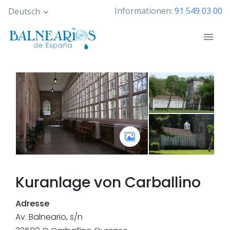
Skip
Informationen:
91 549 03 00
Deutsch
to
main
content
Kuranlage von
Carballino
Adresse
Av. Balneario, s/n