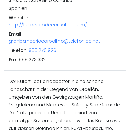
32500
O Carballino
Ourense
Spanien
Website
http://balneariodecarballino.com/
Email
granbalneariocarballino@telefonica.net
Telefon
:
988 270 926
Fax
:
988 273 332
Der Kurort liegt eingebettet in eine schöne
Landschaft in der Gegend von Orcellón,
umgeben von den Gebirgszügen Martiña,
Magdalena und Montes de Suído y San Mamede.
Die Naturparks der Umgebung sind von
einmaliger Schönheit, ebenso wie das Bad selbst,
auf dessen Gelände Pinien, Eukalyptusbäume,