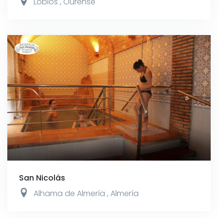
Lobios
,
Ourense
San Nicolás
Alhama de Almería
,
Almería